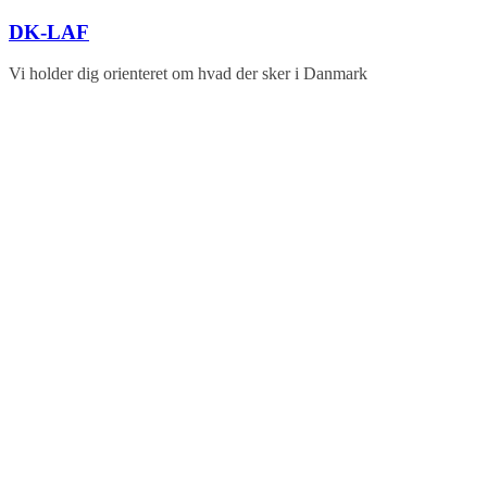
Skip
DK-LAF
to
content
Vi holder dig orienteret om hvad der sker i Danmark