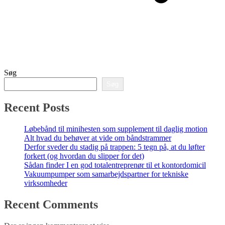
Søg
Søg
Recent Posts
Løbebånd til minihesten som supplement til daglig motion
Alt hvad du behøver at vide om båndstrammer
Derfor sveder du stadig på trappen: 5 tegn på, at du løfter
forkert (og hvordan du slipper for det)
Sådan finder I en god totalentreprenør til et kontordomicil
Vakuumpumper som samarbejdspartner for tekniske
virksomheder
Recent Comments