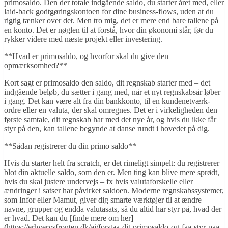
primosaldo. Den der totale indgående saldo, du starter året med, eller
laid-back godtgøringskontoen for dine business-flows, uden at du
rigtig tænker over det. Men tro mig, det er mere end bare tallene på
en konto. Det er nøglen til at forstå, hvor din økonomi står, før du
rykker videre med næste projekt eller investering.
**Hvad er primosaldo, og hvorfor skal du give den
opmærksomhed?**
Kort sagt er primosaldo den saldo, dit regnskab starter med – det
indgående beløb, du sætter i gang med, når et nyt regnskabsår løber
i gang. Det kan være alt fra din bankkonto, til en kundenetværk-
ordre eller en valuta, der skal omregnes. Det er i virkeligheden den
første samtale, dit regnskab har med det nye år, og hvis du ikke får
styr på den, kan tallene begynde at danse rundt i hovedet på dig.
**Sådan registrerer du din primo saldo**
Hvis du starter helt fra scratch, er det rimeligt simpelt: du registrerer
blot din aktuelle saldo, som den er. Men ting kan blive mere sprødt,
hvis du skal justere undervejs – fx hvis valutaforskelle eller
ændringer i satser har påvirket saldoen. Moderne regnskabssystemer,
som Infor eller Mamut, giver dig smarte værktøjer til at ændre
navne, grupper og endda valutasats, så du altid har styr på, hvad der
er hvad. Det kan du [finde mere om her]
(https://erhvervsfronten.dk/ai/forstaa-dit-primosaldo-og-faa-styr-paa-