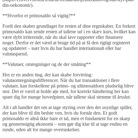
din-oekonomi/).
**Hvorfor er primosaldo så vigtig?**
Fordi den skaber grundlaget for resten af dine regnskaber. En forkert
primosaldo kan sende resten af tallene ud i en skæv kurs, hvilket kan
være dybt irriterende, når du skal lave rapporter eller finansere
noget. Derfor er det værd at bruge tid på at få den rigtigt registeret
og opdateret – især hvis du har handlet internationalt eller har
valutaspænd.
**Valutaer, omregninger og de der småting**
Her er en anden ting, der kan skabe forvirring:
valutaomregningsdifferencer. Når du har transaktioner i flere
valutaer, kan forskellene på primo- og ultimosaldoen pludselig blive
stor. Det er værd at holde øje med, for korrekt håndtering her kan
spare dig for mange hovedpiner, når tallene skal stemme til årsslut.
Alt i alt handler det om at tage styring over den der usynlige spiller,
der kan blive til din bedste ven, hvis du forstår den. Et godt
primosaldo er altså ikke bare et tal, men et fundament for en skarp
og gennemsigtig økonomi – som gør dig klar til at tage endnu en
runde, uden alt for mange overraskelser.