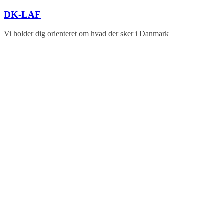
Skip
DK-LAF
to
content
Vi holder dig orienteret om hvad der sker i Danmark