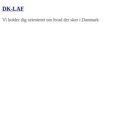
Skip
DK-LAF
to
content
Vi holder dig orienteret om hvad der sker i Danmark