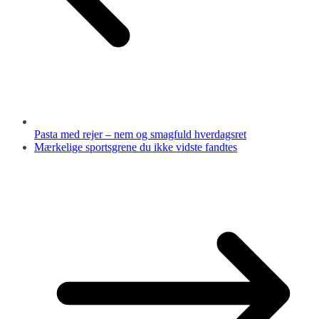
Pasta med rejer – nem og smagfuld hverdagsret
Mærkelige sportsgrene du ikke vidste fandtes