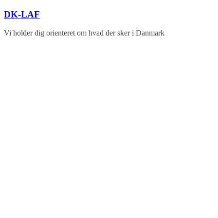
Skip
DK-LAF
to
content
Vi holder dig orienteret om hvad der sker i Danmark