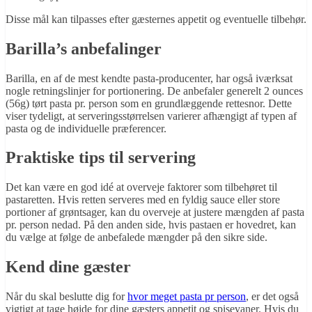
Disse mål kan tilpasses efter gæsternes appetit og eventuelle tilbehør.
Barilla’s anbefalinger
Barilla, en af de mest kendte pasta-producenter, har også iværksat
nogle retningslinjer for portionering. De anbefaler generelt 2 ounces
(56g) tørt pasta pr. person som en grundlæggende rettesnor. Dette
viser tydeligt, at serveringsstørrelsen varierer afhængigt af typen af
pasta og de individuelle præferencer.
Praktiske tips til servering
Det kan være en god idé at overveje faktorer som tilbehøret til
pastaretten. Hvis retten serveres med en fyldig sauce eller store
portioner af grøntsager, kan du overveje at justere mængden af pasta
pr. person nedad. På den anden side, hvis pastaen er hovedret, kan
du vælge at følge de anbefalede mængder på den sikre side.
Kend dine gæster
Når du skal beslutte dig for
hvor meget pasta pr person
, er det også
vigtigt at tage højde for dine gæsters appetit og spisevaner. Hvis du