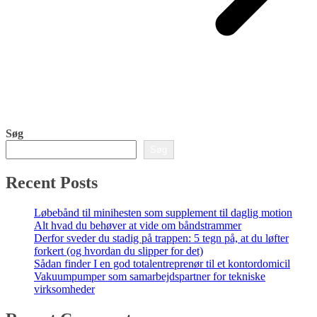
Søg
Søg
Recent Posts
Løbebånd til minihesten som supplement til daglig motion
Alt hvad du behøver at vide om båndstrammer
Derfor sveder du stadig på trappen: 5 tegn på, at du løfter
forkert (og hvordan du slipper for det)
Sådan finder I en god totalentreprenør til et kontordomicil
Vakuumpumper som samarbejdspartner for tekniske
virksomheder