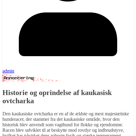
admin
Historie og oprindelse af kaukasisk
ovtcharka
Den kaukasiske ovtcharka er en af de ældste og mest majestætiske
hunderacer, der stammer fra det kaukasiske område, hvor den
historisk blev anvendt som vagthund for flokke og ejendomme.
Racen blev udviklet til at beskytte mod rovdyr og indbrudstyve,
hvilket har påvirket dens robuste fysik og stærke temperament.