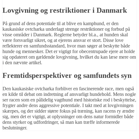
Lovgivning og restriktioner i Danmark
På grund af dens potentiale til at blive en kamphund, er den
kaukasiske ovtcharka underlagt strenge restriktioner og forbud på
visse områder i Danmark. Reglerne betyder bl.a., at hunden skal
være forsvarligt sikret, og at ejerens ansvar er stort. Disse love
reflekterer en samfundsstandard, hvor man søger at beskytte både
hunde og mennesker. Det er vigtigt for obecentrupade ejere at holde
sig opdateret om gældende lovgivning, hvilket du kan læse mere om
i den nævnte artikel.
Fremtidsperspektiver og samfundets syn
Den kaukasiske ovtcharka forbliver en fascinerende race, men også
en kilde til debat om indretning af ansvarligt hundehold. Mens nogle
ser racen som en pålidelig vagthund med historiske rod i beskyttelse,
frygter andre dens aggressive potentiale. I takt med at lovgivningen
skærpes, og der sidder større fokus på træning, kan racens ry ændre
sig, men det er vigtigt, at oplysninger om dens natur formidler både
dens styrker og udfordringer, så man kan træffe informerede
beslutninger.