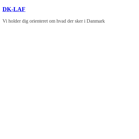
Skip
DK-LAF
to
content
Vi holder dig orienteret om hvad der sker i Danmark