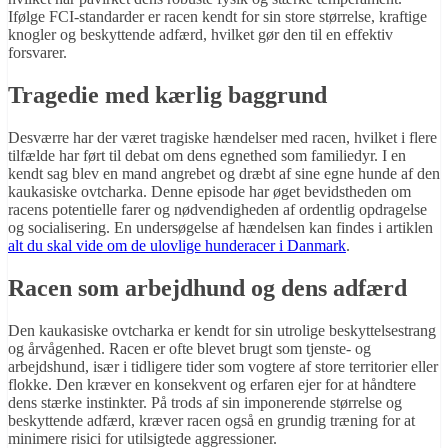
Ifølge FCI-standarder er racen kendt for sin store størrelse, kraftige
knogler og beskyttende adfærd, hvilket gør den til en effektiv
forsvarer.
Tragedie med kærlig baggrund
Desværre har der været tragiske hændelser med racen, hvilket i flere
tilfælde har ført til debat om dens egnethed som familiedyr. I en
kendt sag blev en mand angrebet og dræbt af sine egne hunde af den
kaukasiske ovtcharka. Denne episode har øget bevidstheden om
racens potentielle farer og nødvendigheden af ordentlig opdragelse
og socialisering. En undersøgelse af hændelsen kan findes i artiklen
alt du skal vide om de ulovlige hunderacer i Danmark
.
Racen som arbejdhund og dens adfærd
Den kaukasiske ovtcharka er kendt for sin utrolige beskyttelsestrang
og årvågenhed. Racen er ofte blevet brugt som tjenste- og
arbejdshund, især i tidligere tider som vogtere af store territorier eller
flokke. Den kræver en konsekvent og erfaren ejer for at håndtere
dens stærke instinkter. På trods af sin imponerende størrelse og
beskyttende adfærd, kræver racen også en grundig træning for at
minimere risici for utilsigtede aggressioner.