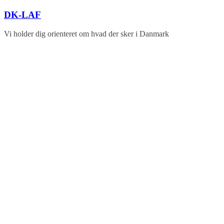
Skip
DK-LAF
to
content
Vi holder dig orienteret om hvad der sker i Danmark