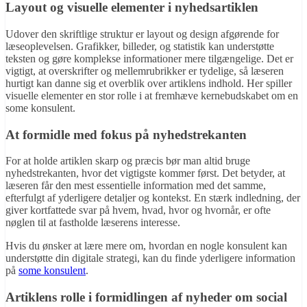
Layout og visuelle elementer i nyhedsartiklen
Udover den skriftlige struktur er layout og design afgørende for
læseoplevelsen. Grafikker, billeder, og statistik kan understøtte
teksten og gøre komplekse informationer mere tilgængelige. Det er
vigtigt, at overskrifter og mellemrubrikker er tydelige, så læseren
hurtigt kan danne sig et overblik over artiklens indhold. Her spiller
visuelle elementer en stor rolle i at fremhæve kernebudskabet om en
some konsulent.
At formidle med fokus på nyhedstrekanten
For at holde artiklen skarp og præcis bør man altid bruge
nyhedstrekanten, hvor det vigtigste kommer først. Det betyder, at
læseren får den mest essentielle information med det samme,
efterfulgt af yderligere detaljer og kontekst. En stærk indledning, der
giver kortfattede svar på hvem, hvad, hvor og hvornår, er ofte
nøglen til at fastholde læserens interesse.
Hvis du ønsker at lære mere om, hvordan en nogle konsulent kan
understøtte din digitale strategi, kan du finde yderligere information
på
some konsulent
.
Artiklens rolle i formidlingen af nyheder om social