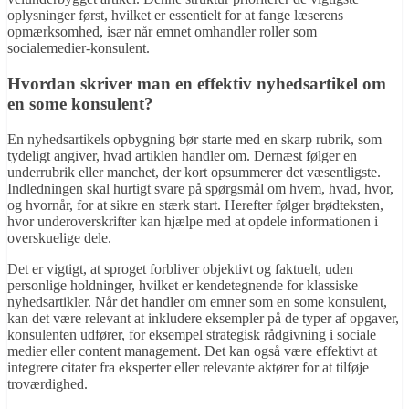
oplysninger først, hvilket er essentielt for at fange læserens
opmærksomhed, især når emnet omhandler roller som
socialemedier-konsulent.
Hvordan skriver man en effektiv nyhedsartikel om
en some konsulent?
En nyhedsartikels opbygning bør starte med en skarp rubrik, som
tydeligt angiver, hvad artiklen handler om. Dernæst følger en
underrubrik eller manchet, der kort opsummerer det væsentligste.
Indledningen skal hurtigt svare på spørgsmål om hvem, hvad, hvor,
og hvornår, for at sikre en stærk start. Herefter følger brødteksten,
hvor underoverskrifter kan hjælpe med at opdele informationen i
overskuelige dele.
Det er vigtigt, at sproget forbliver objektivt og faktuelt, uden
personlige holdninger, hvilket er kendetegnende for klassiske
nyhedsartikler. Når det handler om emner som en some konsulent,
kan det være relevant at inkludere eksempler på de typer af opgaver,
konsulenten udfører, for eksempel strategisk rådgivning i sociale
medier eller content management. Det kan også være effektivt at
integrere citater fra eksperter eller relevante aktører for at tilføje
troværdighed.