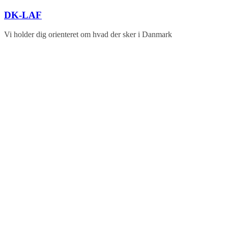
Skip
DK-LAF
to
content
Vi holder dig orienteret om hvad der sker i Danmark